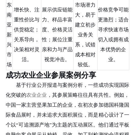
东
市场潜力
增长快、注
展示供应链能
价格竞争可能
南
大，易于
重性价比与
力、样品丰富
更激烈；适合
亚
建立初步
供货稳定；
度、价格灵活
寻求快速市场
新
业务关
关系导向，
性；展位注重
切入或拥有成
兴
系，试错
决策相对灵
亲和力与产品
本优势的企
市
成本相对
活。
视觉冲击。
业。
场
较低。
成功农业企业参展案例分享
基于行业公开报道与案例分析，一些成功实现国际
化突破的
农业企业
，其参展策略往往具有共性。例如，
中国一家主营坚果加工的企业，在初次参加德国科隆国
际食品展时，并未追求大面积展位，而是精心设计了一
个以“可追溯源产地”为主题的互动展区。他们通过平板
电脑向客户展示从种植、采收、加工到检测的全流程视