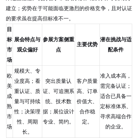
建立；劣势在于可能面临更激烈的价格竞争，且对认证
的要求虽在提高但标准不一。
目
标
展会特点与
参展方案侧重
潜在挑战与适
主要优势
市
观众偏好
点
配条件
场
规模大、专
欧
准入成本高，
业度高；看
突出质量认
客户质量
美
需完备认证；
重认证、质
证、可追溯系
高、订单
成
适合已具备一
量与可持续
统、技术数
价值大、
熟
定标准体系、
性；决策理
据；展位设计
合作稳
市
寻求高端合作
性、周期
专业、简约。
定。
场
的企业。
长。