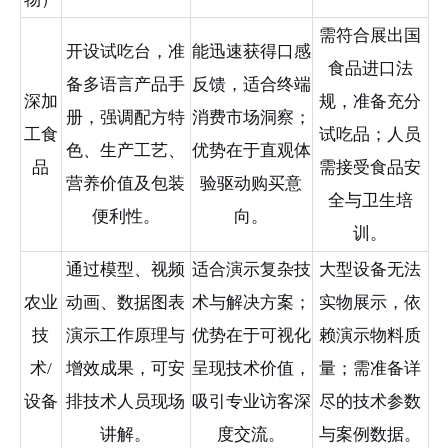
需符合展出国
开设试吃台，准
能迅速获得口感
食品进口法
备多语言产品手
反馈，适合终端
深加
规，准备充分
册，强调配方特
消费市场洞察；
工食
试吃品；人员
色、生产工艺、
优势在于直观体
品
需接受食品安
营养价值及包装
验驱动购买意
全与卫生培
便利性。
向。
训。
通过模型、视频
适合演示复杂技
大型设备无法
农业
动画、数据图表
术与解决方案；
实物展示，依
技
演示工作原理与
优势在于可视化
赖演示物料质
术/
增效成果，可安
呈现技术价值，
量；需准备详
设备
排技术人员现场
吸引专业访客深
尽的技术参数
讲解。
度交流。
与案例数据。