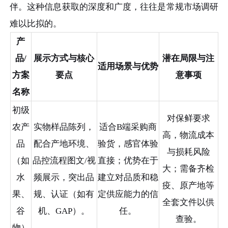
伴。这种信息获取的深度和广度，往往是常规市场调研
难以比拟的。
产
品/
展示方式与核心
潜在局限与注
适用场景与优势
方案
要点
意事项
名称
初级
对保鲜要求
农产
实物样品陈列，
适合B端采购商
高，物流成本
品
配合产地环境、
验货，感官体验
与损耗风险
（如
品控流程图文/视
直接；优势在于
大；需备齐检
水
频展示，突出品
建立对品质和稳
疫、原产地等
果、
规、认证（如有
定供应能力的信
全套文件以供
谷
机、GAP）。
任。
查验。
物）