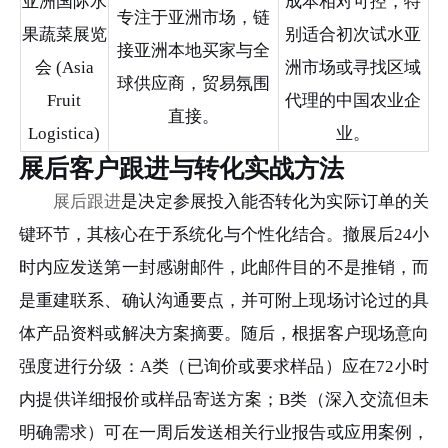
亚洲国际水
成本相对可控，特
专注于亚洲市场，链
果蔬菜展览
别适合初次试水亚
接亚洲本地买家与全
会 (Asia
洲市场或寻找区域
球供应商，贸易氛围
Fruit
代理的中国农业企
直接。
Logistica)
业。
展后客户跟进与转化实战方法
展后跟进
是决定参展投入能否转化为实际订单的关
键环节，其核心在于系统化与个性化结合。撤展后24小
时内应发送第一封感谢邮件，此邮件目的不是推销，而
是重建联系、确认沟通要点，并可附上现场讨论过的具
体产品资料或解决方案摘要。随后，根据客户现场意向
强度进行分级：A类（已询价或要求样品）应在72小时
内提供详细报价或样品寄送方案；B类（深入交流但未
明确需求）可在一周后发送相关行业报告或应用案例，