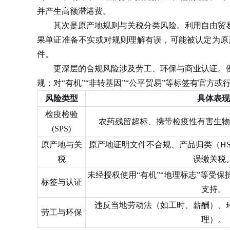
并产生高额滞港费。
其次是原产地规则与关税分类风险。利用自由贸易协
果单证准备不实或对规则理解有误，可能被认定为原
件。
更深层的合规风险涉及劳工、环保与商业认证。例
规；对“有机”“非转基因”“公平贸易”等标签有官
风险类型
具体表现
检疫检验
农药残留超标、携带检疫性有害生物
(SPS)
原产地与关
原产地证明文件不合规、产品归类（H
税
误缴关税
未经授权使用“有机”“地理标志”等受
标签与认证
支持。
违反当地劳动法（如工时、薪酬）、
劳工与环保
理）。