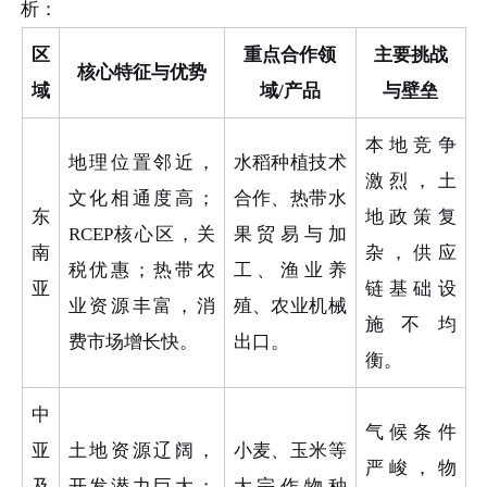
析：
区
重点合作领
主要挑战
核心特征与优势
域
域/产品
与壁垒
本地竞争
地理位置邻近，
水稻种植技术
激烈，土
文化相通度高；
合作、热带水
东
地政策复
RCEP核心区，关
果贸易与加
南
杂，供应
税优惠；热带农
工、渔业养
亚
链基础设
业资源丰富，消
殖、农业机械
施不均
费市场增长快。
出口。
衡。
中
气候条件
亚
土地资源辽阔，
小麦、玉米等
严峻，物
及
开发潜力巨大；
大宗作物种