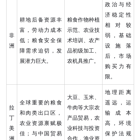
政治与经
济稳定性
耕地后备资源丰
粮食作物种植
相对较
富，劳动力成本
示范、农业技
非
弱，基础
低；粮食安全保
术培训、农产
洲
设施落
障需求迫切，发
品初级加工、
后，市场
展潜力巨大。
农机具推广。
购买力有
限。
地理距离
大豆、玉米、
全球重要的粮食
遥远，运
拉
牛肉等大宗农
和肉类出口区，
输成本
丁
产品贸易，农
农业资源禀赋极
高，环境
美
业科技与投资
佳；与中国贸易
保护法规
洲
合作，渔业资