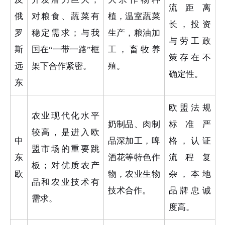
流距离
俄
对粮食、蔬菜有
植，温室蔬菜
长，投资
罗
稳定需求；与我
生产，粮油加
与劳工政
斯
国在“一带一路”框
工，畜牧养
策存在不
远
架下合作紧密。
殖。
确定性。
东
欧盟法规
农业现代化水平
奶制品、肉制
标准严
较高，是进入欧
中
品深加工，啤
格，认证
盟市场的重要跳
东
酒花等特色作
流程复
板；对优质农产
欧
物，农业生物
杂，本地
品和农业技术有
技术合作。
品牌忠诚
需求。
度高。