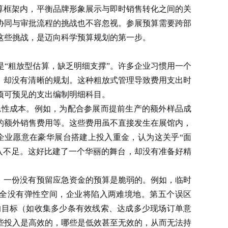
算框架内，平衡品牌形象展示与即时销售转化之间的关
协同与审批流程的挑战也不容忽视。参展预算需要跨部
这些挑战，是迈向科学预算规划的第一步。
“粗放型估算，缺乏明细支撑”。许多企业习惯用一个
项，却没有清晰的规划。这种粗放式管理导致费用支出时
项可预见的支出编制明细科目。
性成本。例如，为配合参展而提前生产的额外样品成
的额外销售费用等。这些费用虽不直接发生在展馆内，
企业愿意在豪华展台搭建上投入重金，认为这关乎“面
入不足。这好比建了一个华丽的舞台，却没有准备好精
。一份没有预留应急资金的预算是脆弱的。例如，临时
全没有弹性空间，企业将陷入两难境地。第五个误区
的目标（如收集多少条有效线索、达成多少现场订单意
些投入是高效的，哪些是低效甚至无效的，从而无法持