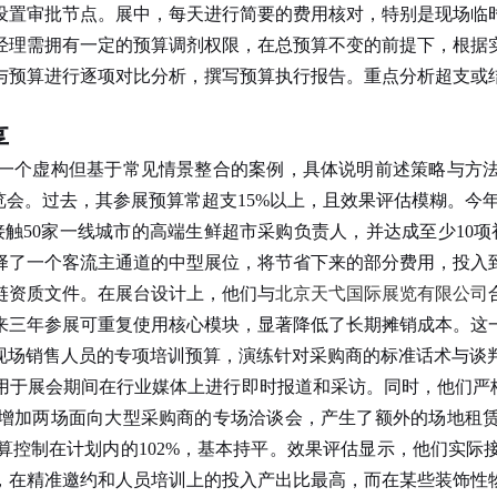
设置审批节点。展中，每天进行简要的费用核对，特别是现场临
经理需拥有一定的预算调剂权限，在总预算不变的前提下，根据
与预算进行逐项对比分析，撰写预算执行报告。重点分析超支或
享
个虚构但基于常见情景整合的案例，具体说明前述策略与方法
览会。过去，其参展预算常超支15%以上，且效果评估模糊。今
50家一线城市的高端生鲜超市采购负责人，并达成至少10项
择了一个客流主通道的中型展位，将节省下来的部分费用，投入
链资质文件。在展台设计上，他们与
北京天弋国际展览有限公司
来三年参展可重复使用核心模块，显著降低了长期摊销成本。这
场销售人员的专项培训预算，演练针对采购商的标准话术与谈
用于展会期间在行业媒体上进行即时报道和采访。同时，他们严格
增加两场面向大型采购商的专场洽谈会，产生了额外的场地租
控制在计划内的102%，基本持平。效果评估显示，他们实际接
，在精准邀约和人员培训上的投入产出比最高，而在某些装饰性