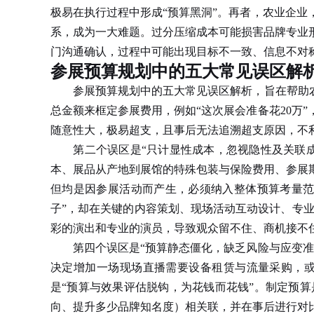
极易在执行过程中形成“预算黑洞”。再者，农业企
系，成为一大难题。过分压缩成本可能损害品牌专业
门沟通确认，过程中可能出现目标不一致、信息不对
参展预算规划中的五大常见误区解
参展预算规划中的五大常见误区解析，旨在帮助农业
总金额来框定参展费用，例如“这次展会准备花20万
随意性大，极易超支，且事后无法追溯超支原因，不
第二个误区是“只计显性成本，忽视隐性及关联成
本、展品从产地到展馆的特殊包装与保险费用、参展
但均是因参展活动而产生，必须纳入整体预算考量范
子”，却在关键的内容策划、现场活动互动设计、专
彩的演出和专业的演员，导致观众留不住、商机接不住
第四个误区是“预算静态僵化，缺乏风险与应变准备
决定增加一场现场直播需要设备租赁与流量采购，
是“预算与效果评估脱钩，为花钱而花钱”。制定预
向、提升多少品牌知名度）相关联，并在事后进行对