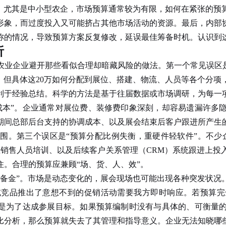
业，尤其是中小型农企，市场预算通常较为有限，如何在紧张的预
形象，而过度投入又可能挤占其他市场活动的资源。最后，内部
称的情况，导致预算方案反复修改，延误最佳筹备时机。认识到
析
企业避开那些看似合理却暗藏风险的做法。第一个常见误区是
”，但具体这20万如何分配到展位、搭建、物流、人员等各个分
利于经验总结。科学的方法是基于往届数据或市场调研，为每一
本”。企业通常对展位费、装修费印象深刻，却容易遗漏许多隐
期间总部后台支持的协调成本、以及展会结束后客户跟进所产生
围。第三个误区是“预算分配比例失衡，重硬件轻软件”。不少
业销售人员培训、以及后续客户关系管理（CRM）系统跟进上投
。合理的预算应兼顾“场、货、人、效”。
金”。市场是动态变化的，展会现场也可能出现各种突发状况
或竞品推出了意想不到的促销活动需要我方即时响应。若预算完
算是为了达成参展目标。如果预算编制时没有与具体的、可衡量
比分析，那么预算就失去了其管理和指导意义。企业无法知晓哪