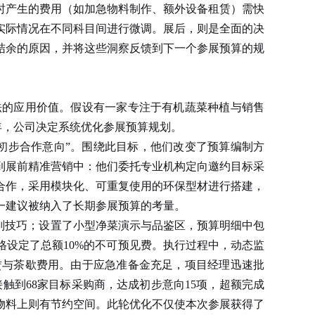
时产生的费用（如加急物料制作、额外设备租赁）需快
实际情况在不同科目间进行微调。展后，则是全面的决
结余的原因，并将这些洞察反馈到下一个参展预算的规
的应用价值。假设有一家专注于有机蔬菜种植与销售
年，公司决定系统优化参展预算规划。
初步合作意向”。围绕此目标，他们改变了预算编制方
到展前精准营销中：他们委托专业机构定向邀约目标采
合作，采用模块化、可重复使用的环保型材进行搭建，
一建议被纳入了长期参展预算的考量。
判技巧；设置了小型净菜演示与品鉴区，预算明细中包
设定了总额10%的不可预见费。执行过程中，动态监
赁与茶歇费用。由于应急准备金充足，项目经理迅速批
触到68家目标采购商，达成初步意向15项，超额完成
物料上则有节约空间。此轮优化不仅使本次参展获得了