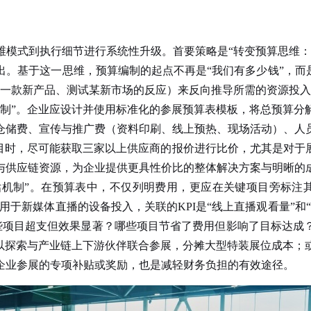
式到执行细节进行系统性升级。首要策略是“转变预算思维：
。基于这一思维，预算编制的起点不再是“我们有多少钱”，而
广一款新产品、测试某新市场的反应）来反向推导所需的资源投
”。企业应设计并使用标准化的参展预算表模板，将总预算分
仓储费、宣传与推广费（资料印刷、线上预热、现场活动）、人
个科目时，尽可能获取三家以上供应商的报价进行比价，尤其是对
与供应链资源，为企业提供更具性价比的整体解决方案与明晰的
机制”。在预算表中，不仅列明费用，更应在关键项目旁标注其
”；用于新媒体直播的设备投入，关联的KPI是“线上直播观看量”
哪些项目超支但效果显著？哪些项目节省了费用但影响了目标达成
可以探索与产业链上下游伙伴联合参展，分摊大型特装展位成本；
企业参展的专项补贴或奖励，也是减轻财务负担的有效途径。