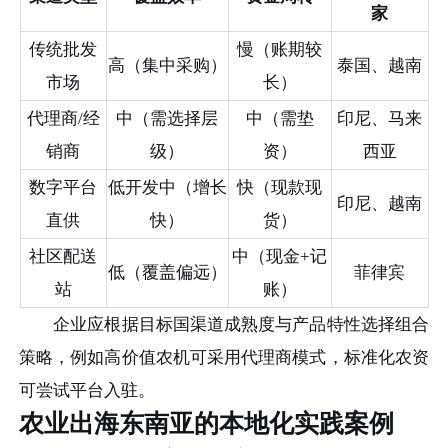
家
传统批发
慢（账期较
高（集中采购）
泰国、越南
市场
长）
代理商/经
中（需选择层
中（需垫
印尼、马来
销商
级）
资）
西亚
数字平台
低开发中（增长
快（现款现
印尼、越南
直供
快）
货）
社区配送
中（现金+记
低（覆盖偏远）
菲律宾
站
账）
企业应根据目标国渠道成熟度与产品特性选择组合
策略，例如高价值农机可采用代理商模式，标准化农资
可尝试平台入驻。
农业出海东南亚的本地化实践案例