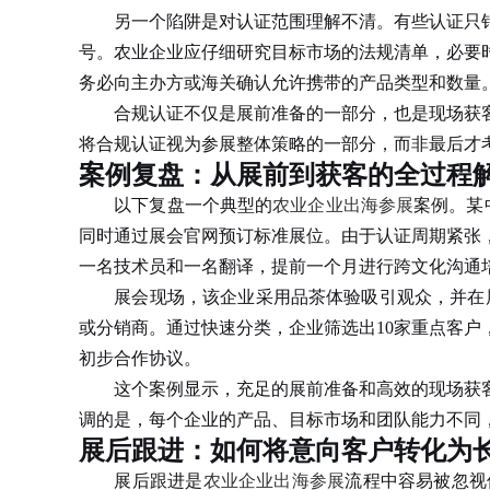
另一个陷阱是对认证范围理解不清。有些认证只针
号。农业企业应仔细研究目标市场的法规清单，必要
务必向主办方或海关确认允许携带的产品类型和数量
合规认证不仅是展前准备的一部分，也是现场获客
将合规认证视为参展整体策略的一部分，而非最后才
案例复盘：从展前到获客的全过程
以下复盘一个典型的
农业企业出海参展
案例。某
同时通过展会官网预订标准展位。由于认证周期紧张
一名技术员和一名翻译，提前一个月进行跨文化沟通
展会现场，该企业采用品茶体验吸引观众，并在展位
或分销商。通过快速分类，企业筛选出10家重点客
初步合作协议。
这个案例显示，充足的展前准备和高效的现场获客
调的是，每个企业的产品、目标市场和团队能力不同
展后跟进：如何将意向客户转化为
展后跟进是
农业企业出海参展
流程中容易被忽视