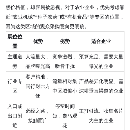
然价格低，却容易被忽视。对于农业企业，优先考虑靠
近“农业机械”“种子农药”或“有机食品”等专区的位置，
因为这类区域的观众采购意向更明确。
展位位
优势
劣势
适合企业
置
主通道
人流量大，
竞争激烈，
预算充足、需要大量
旁
品牌曝光高
噪音干扰
曝光的企业
客户精准，
行业专
流量相对集
产品差异化明显、需
同行对比方
区
中区域偏小
深耕垂直渠道的企业
便
入口或
停留时间
必经之路，
主打引流、收集名片
出口附
短，走马观
接触面广
为主的企业
近
花