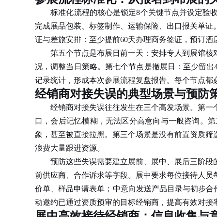
标准化流程的核心是锁定8个关键节点并设定验收标
完成展品包装、标签制作、运输保险、出口报关单证
证与差旅安排：至少提前60天办理商务签证，预订酒
第五个节点是布展日前一天：安排专人到展馆核对展
况，调整当日策略。第七个节点是撤展日：至少留出
记录统计，形成本次
参展流程
复盘报告。每个节点都
经销商对接失误的典型场景与预防
经销商对接失误往往发生在三个高发场景。第一个
口，会后记忆模糊，无法区分高意向与一般咨询。第
象，甚至被直接拉黑。第三个场景是没有前置资质筛
浪费大量跟进资源。
预防这些失误需要建立展前、展中、展后三阶段的
前供应商、合作诉求等字段。展中要求每位接待人员
价单、样品申请表单；中意向发送产品目录与初步合
动邀约已通过资质预审的目标经销商，提高有效对接
展中高效接待经销商：信息收集与