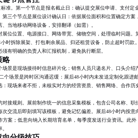
准。第一个节点是报名截止日：确认提交展位申请、支付定金
。第三个节点是展位设计确认日：依据展位面积和位置确定方案
店、当地移动网络设备，安排翻译（如需）。
位位置、电源接口、网络带宽、储物空间，处理临时问题。第
4小时拆除展架、打包剩余展品、归还租赁设备，防止超时罚款。
必须有明确的负责人和汇报机制，避免执行断层。
策略
场景是现场接待时信息碎片化：销售人员只递名片、口头介绍产
二个场景是跨时区沟通迟缓：展后48小时内未发送定制化跟进
选：现场来者不拒，未核实对方的经营资质、销售网络、合作历
对接规则。展前制作统一的信息采集模板，包含公司名称、职
每次交流后即刻填写该模板，避免记忆偏差。展后48小时内按意
作方案；低意向纳入长期培育名单，每季度发送行业资讯。此外，
率。
意向分级技巧