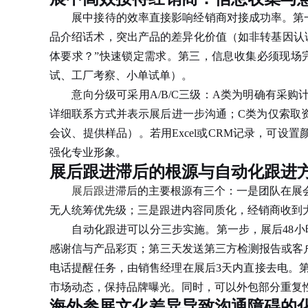
展中接待的效率直接影响经销商对接成功率。第一
品介绍话术，突出产品的差异化价值（如非转基因认
体要求？”快速锁定需求。第三，信息收集必须现场
试、工厂考察、小单试单）。
意向分级可采用A/B/C三级：A类为明确有采购
详细联系方式并表示展后进一步沟通；C类为仅索取资
会议、提供样品）。若用Excel或CRM记录，可
强化专业形象。
展后跟进滞后的根源与自动化跟进
展后跟进
滞后的主要根源有三个：一是团队在展
无人统筹优先级；三是跟进内容同质化，经销商收到
自动化跟进可以分三步实施。第一步，展后48小时
感谢信与产品彩页；第三天发送第三方检测报告或客
电话提醒任务，由销售经理在展后3天内直接去电。第
市场动态，保持品牌曝光。同时，可以外包部分重复
海外参展文化差异导致沟通障碍的