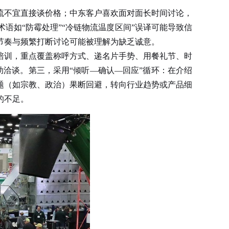
流不宜直接谈价格；中东客户喜欢面对面长时间讨论，
语如“防霉处理”“冷链物流温度区间”误译可能导致信
节奏与频繁打断讨论可能被理解为缺乏诚意。
培训，重点覆盖称呼方式、递名片手势、用餐礼节、时
洽谈。第三，采用“倾听—确认—回应”循环：在介绍
题（如宗教、政治）果断回避，转向行业趋势或产品细
的不足。