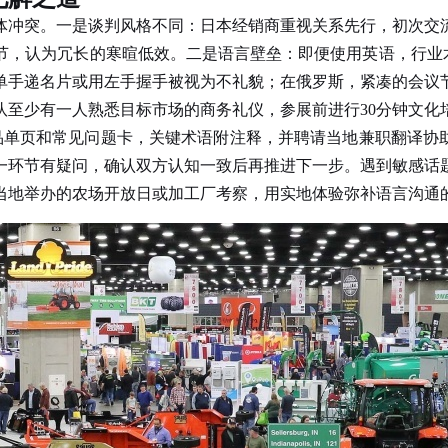
体冲突。一是谈判风格不同：日本经销商重视关系先行，初次交
，认为冗长的寒暄低效。二是语言壁垒：即便使用英语，行业术
单手递名片或用左手握手被视为不礼貌；在俄罗斯，紧凑的会议
少有一人熟悉目标市场的商务礼仪，参展前进行30分钟文化
品单页和常见问题卡，关键术语附注释，并聘请当地兼职翻译协助
一环节有疑问，确认双方认知一致后再推进下一步。遇到敏感话
当地举办的农场开放日或加工厂考察，用实地体验弥补语言沟通