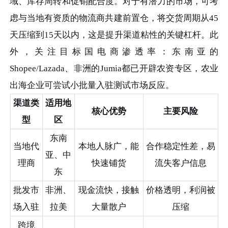
域、库存周转和促销配合度。对于有潜力的市场，可考
虑与当地有资质的物流商共建前置仓，将交货周期从45
天压缩到15天以内，这是提升渠道粘性的关键杠杆。此
外，关注目标国电商渗透率：东南亚的
Shopee/Lazada、非洲的Jumia都已开辟农资专区，农业
出海企业可尝试小批量入驻测试市场反应。
渠道类
适用地
核心优势
主要风险
型
区
东南
当地代
本地人脉广，能
合作稳定性差，易
亚、中
理商
快速铺货
流失客户信息
东
批发市
非洲、
现金流快，接触
价格透明，利润被
场入驻
拉美
大量散户
压缩
跨境