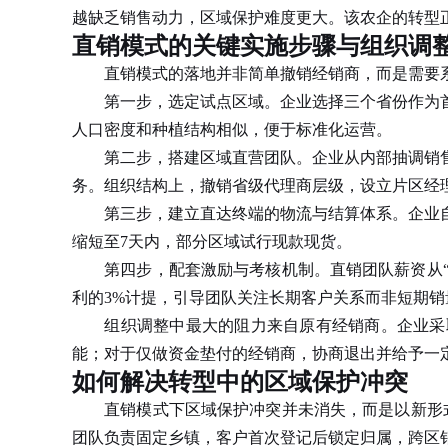
越缺乏销售动力，区域保护难度更大。该农企的转型
直销模式的关键实施步骤与组织调
直销模式的落地并非简单撤销经销商，而是需要系
第一步，选定试点区域。企业选择三个省份作为首
人口密度和种植结构相似，便于标准化运营。
第二步，搭建区域直营团队。企业从内部抽调销售骨
务。组织结构上，撤销省级代理商层级，设立片区经
第三步，建立直达终端的物流与结算体系。企业自
缩短至7天内，部分区域试行现款现货。
第四步，配套激励与考核机制。直销团队薪资从“底
利的3%计提，引导团队关注长期客户关系而非短期销
组织调整中最大的阻力来自原有经销商。企业采取
能；对于仅做资金垫付的经销商，协商退出并给予一
如何解决转型中的区域保护冲突
直销模式下区域保护冲突并未消失，而是以新形式出
团队负责固定乡镇，客户首次登记后锁定归属，跨区