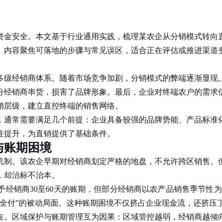
资金安全。本文基于行业通用实践，梳理某农企从分销模式转向
。内容聚焦可落地的步骤与常见误区，适合正在评估或推进渠道
级经销商体系。随着市场竞争加剧，分销模式的弊端逐渐显现
部分经销商串货，损害了品牌形象。最后，企业对终端农户的需求
分销层级，建立直控终端的销售网络。
，通常需要满足几个前提：企业具备较强的品牌势能、产品标准
性提升，为直销提供了基础条件。
与账期困境
制。该农企早期对经销商划定严格的地盘，不允许跨区销售。但
，却治标不治本。
销商30至60天的账期，但部分经销商以农产品销售季节性为
不全付”的被动局面。这种账期困境不仅挤占企业现金流，还挤压
。区域保护与账期管理互为因果：区域管控越弱，经销商越倾向