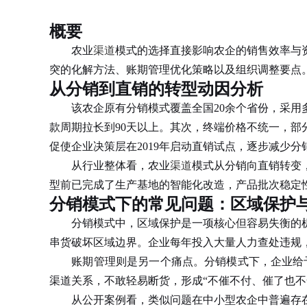
概要
农业
渠道
模式的选择直接影响农企的销售效率与
突的化解方法、账期管理优化策略以及组织调整要点
从分销到直销的转型动因分析
该农企原有分销模式覆盖全国20余个省份，采用多
款周期拉长到90天以上。其次，终端价格不统一，
促使企业决策层在2019年启动直销试点，逐步减少
从行业整体看，农业
渠道
模式从分销向直销转变
型前已完成了生产基地的智能化改造，产品批次稳定
分销模式下的常见问题：区域保护
分销模式中，区域保护是一项核心但容易失衡的机
串货破坏区域边界。企业每年投入大量人力查处违规
账期管理则是另一个痛点。分销模式下，企业给予经
渠道关系，不敢轻易断货，形成“不催不付、催了也
从公开案例看，类似问题在中小型农企中普遍存在