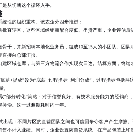
正是从切断这个循环入手。
整
统性的组织重构。该农企分四步推进：
批直辖区，这些区域经销商配合度低、串货严重，企业评估后决
干，并新招聘本地化业务员，组成10至15人的小团队。团队
理直接向总部汇报。
建区域仓库，与第三方物流合作实现次日达。结算方面，终端农
薪+提成”改为“底薪+过程指标+利润分成”，过程指标包括拜
量。
“部分转化”
策略
：对于信誉良好、有技术服务能力的经销商
定补偿。这一过渡期耗时约一年。
现：不同片区的直营团队之间也可能因争夺客户产生摩擦。该
销售不计入业绩。同时，企业设置防窜货系统，在产品包装上印