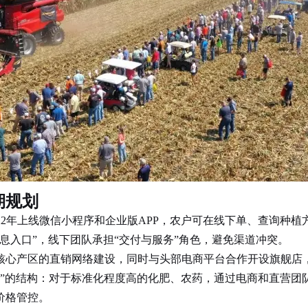
期规划
2年上线微信小程序和企业版APP，农户可在线下单、查询种植
息入口”，线下团队承担“交付与服务”角色，避免渠道冲突。
心产区的直销网络建设，同时与头部电商平台合作开设旗舰店
充”的结构：对于标准化程度高的化肥、农药，通过电商和直营团
价格管控。