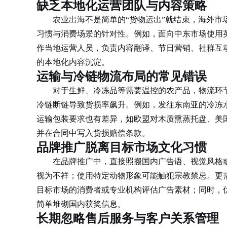
缺乏本地化运营团队与内容策略
农业出海
不是简单的“货物运出”就结束，海外
习惯与消费场景的针对性。例如，面向中东市场使用
作当地运营人员，负责内容翻译、节日营销、社群互
的本地化内容沉淀。
运输与冷链物流布局的常见错误
对于生鲜、冷冻品等需要温控的农产品，物流环
冷链断链导致货损率飙升。例如，发往东南亚的冷冻
运输包装要求也有差异，如欧盟对木质熏蒸托盘、美
并在合同中写入货损赔偿条款。
品牌推广脱离目标市场文化习惯
在品牌推广中，直接照搬国内广告语、视觉风格
视为不祥；使用特定动物形象可能触犯宗教禁忌。更
目标市场的消费者或专业机构评估广告素材；同时，
简单堆砌国内获奖信息。
长期忽略售后服务与客户关系管理