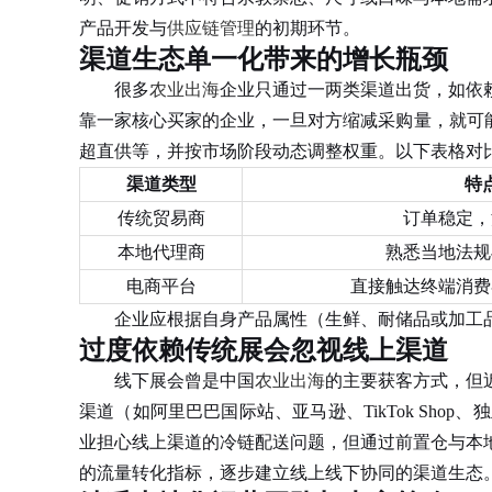
产品开发与
供应链管理
的初期环节。
渠道生态单一化带来的增长瓶颈
很多
农业出海
企业只通过一两类渠道出货，如依
靠一家核心买家的企业，一旦对方缩减采购量，就可
超直供等，并按市场阶段动态调整权重。以下表格对
渠道类型
特
传统贸易商
订单稳定，
本地代理商
熟悉当地法规
电商平台
直接触达终端消费
企业应根据自身产品属性（生鲜、耐储品或加工品）
过度依赖传统展会忽视线上渠道
线下展会曾是中国
农业出海
的主要获客方式，但
渠道（如阿里巴巴国际站、亚马逊、TikTok Sh
业担心线上渠道的冷链配送问题，但通过前置仓与本
的流量转化指标，逐步建立线上线下协同的渠道生态