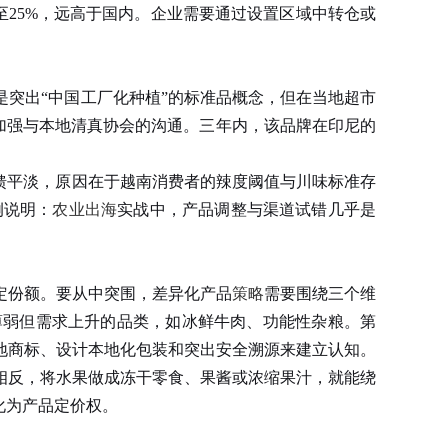
25%，远高于国内。企业需要通过设置区域中转仓或
突出“中国工厂化种植”的标准品概念，但在当地超市
并加强与本地清真协会的沟通。三年内，该品牌在印尼的
馈平淡，原因在于越南消费者的辣度阈值与川味标准存
例说明：
农业出海
实战中，产品调整与渠道试错几乎是
定份额。要从中突围，差异化产品
策略
需要围绕三个维
薄弱但需求上升的品类，如冰鲜牛肉、功能性杂粮。第
地商标、设计本地化包装和突出安全溯源来建立认知。
反，将水果做成冻干零食、果酱或浓缩果汁，就能绕
化为产品定价权。