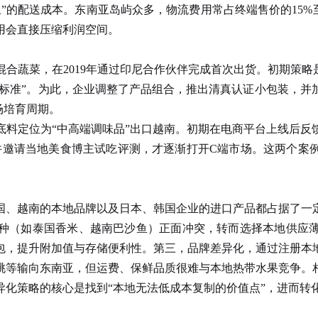
的配送成本。东南亚岛屿众多，物流费用常占终端售价的15%至
用会直接压缩利润空间。
蔬菜，在2019年通过印尼合作伙伴完成首次出货。初期策略是
国标准”。为此，企业调整了产品组合，推出清真认证小包装，
场培育周期。
定位为“中高端调味品”出口越南。初期在电商平台上线后反
并邀请当地美食博主试吃评测，才逐渐打开C端市场。这两个案
。
、越南的本地品牌以及日本、韩国企业的进口产品都占据了一
种（如泰国香米、越南巴沙鱼）正面冲突，转而选择本地供应
包，提升附加值与存储便利性。第三，品牌差异化，通过注册本
等输向东南亚，但运费、保鲜品质很难与本地热带水果竞争。相
异化策略的核心是找到“本地无法低成本复制的价值点”，进而转