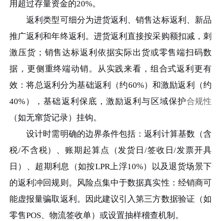
用超过存量资金的20%。
返利类型可细分为进货返利、销售达标返利、新品
推广返利和年终返利。进货返利直接按采购额扣减，刺
激压货；销售达标返利依据实际出货或零售端扫码数
据，更侧重终端动销。从实践来看，组合式返利更有
效：将总返利分为基础返利（约60%）和激励返利（约
40%），基础返利保底，激励返利与区域保护
合规性
（如无窜货记录）挂钩。
设计时需明确的边界条件包括：返利计算基数（含
税/不含税）、账期起算点（发货日/签收日/发票开具
日）、超期利息（如按LPR上浮10%）以及退货场景下
的返利冲回规则。风险点集中于数据真实性：经销商可
能虚报量骗取返利。因此建议引入第三方数据验证（如
零售POS、物流签收单）或设置抽样稽查机制。