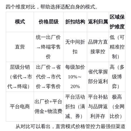
四个维度对比，帮助选择适配自身的模式。
区域保
模式
价格层级
折扣结构
返利归属
护难度
统一出厂价
低（可
无中间折
品牌方直
直营
→终端零售
精准控
扣
接掌控
价
制）
层级分销
出厂价→省
每级加价
高（多
省代掌握
（省代→市
代价→市代
10%～
级博
部分返利
代→终端）
价→零售价
20%
弈）
平台活动
平台补贴
极高
出厂价+平台
平台电商
折扣（满
与品牌返
（全网
佣金+物流费
减、券）
利并存
比价）
从对比可以看出，直营模式价格管控力最强但渠道