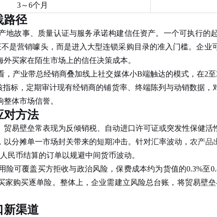
3～6个月
践路径
地故事、质量认证与服务承诺构建信任资产。一个可执行的起
。这些认证不是营销噱头，而是进入大型连锁采购目录的准入门槛。
海外买家在陌生市场上的信任决策成本。
产业带总经销商叠加线上社交媒体小B端触达的模式，在2至
考核指标，定期审计现有经销商的铺货率、终端陈列与动销数据，
响整体市场信誉。
应对方法
贸易壁垒常表现为反倾销税、自动进口许可证或突发性保健活性
，以分摊单一市场封关带来的短期冲击。针对汇率波动，
农产品
以人民币结算的订单以规避中间货币波动。
可覆盖买方拒收与政治风险，保费成本约为货值的0.3%至0.
买家购买逐单险。整体上，企业需建立风险总台账，将贸易壁垒与
口新渠道