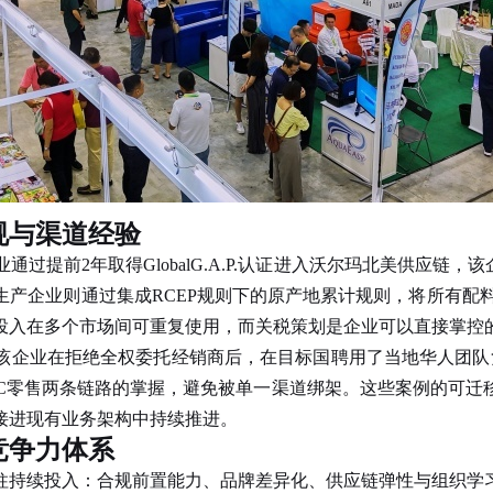
规与渠道经验
前2年取得GlobalG.A.P.认证进入沃尔玛北美供应链，
产企业则通过集成RCEP规则下的原产地累计规则，将所有配料
投入在多个市场间可重复使用，而关税策划是企业可以直接掌控
企业在拒绝全权委托经销商后，在目标国聘用了当地华人团队负
与B2C零售两条链路的掌握，避免被单一渠道绑架。这些案例的可
接进现有业务架构中持续推进。
竞争力体系
持续投入：合规前置能力、品牌差异化、供应链弹性与组织学习