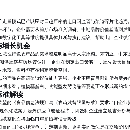
走量模式已难以应对日趋严格的进口国监管与渠道碎片化趋势
一环节。企业需要从前期市场准入调研、中期品牌价值塑造到后
和数字化工具等维度提供具体判断与执行建议，帮助出口企业锁
与增长机会
域性特色农产品的需求增速明显高于大宗原粮。东南亚、中东及
可追溯供应链与碳足迹认证。企业在制定出口策略时，应先聚焦目
对米粉、酱料包存在稳定增量空间。
产品在高端渠道议价能力更强。企业不应盲目跟进所有新兴市
中期来看，植物基蛋白、功能型发酵食品等赛道正在形成新的增
标准解读
欧盟的《食品信息法规》与《农药残留限量标准》要求出口企业
全现代化法案》境外供应商验证程序，则强制企业建立危害分析
后续整批次将面临口岸扣留与信誉降级。
目的国的法规清单，并定期更新。更务实的做法是在立项阶段即