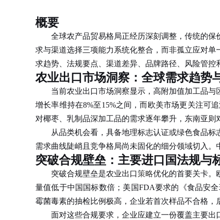
概要
全球农产品贸易格局正经历深刻调整，传统的保价
求与渠道选择三项能力系统化整合，而非孤立应对单
求趋势、法规要点、渠道差异、品牌路径、风险管控
农业出口市场洞察：全球需求趋势
当前农业出口市场洞察显示，高附加值加工品与区
增长率维持在8%至15%之间，而欧美市场更关注
对椰枣、乳制品深加工品的需求逐年攀升，东南亚则
从品类机会看，具备地理标志认证或绿色食品标志的
需求曲线陡峭且竞争格局尚未固化的细分领域切入。
突破合规壁垒：主要进口国法规与
突破合规壁垒是农业出口
策略
优化的首要关卡。
量值低于中国国标数倍；美国FDA要求的《食品安
霉菌毒素的抽检比例极高，企业若首次样品不合格，
面对这些合规要求，企业应建立一份覆盖主要出口