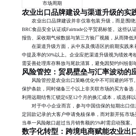
市场周期
农业出口品牌建设与渠道升级的实
农业出口品牌建设并非仅靠包装升级，而是围绕产
BRC食品安全认证或Fairtrade公平贸易标签
报告、采收期气候数据与第三方验厂视频，从而降低
在渠道升级方面，从中东及俄语区的前期实践来看，
中提及率的50%以上。企业应把渠道升级视为绩效
需妥善处理库存释放与尾款清算，避免因契约纠纷影
风险管控：贸易壁垒与汇率波动的
风险管控是农业出口策略优化中不可回避的环节。
保护条款，同时储备三个以上非关联市场的买方备选
利用远期结售汇锁定6至12个月的换汇成本，或选择
对于中小企业而言，参与中国信保的短期出口信用险
定回款记录的大客户申请免核保单，而对新开拓市场
当单一风险敞口超过当月销售额的5%时需启动预案。
数字化转型：跨境电商赋能农业出