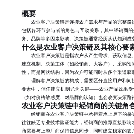
概要
农业
客户决策
链是连接农户需求与产品的完整路
包括各环节参与者的角色与互动关系，其中经销商的
务、品牌等多因素影响。决策链通常经历从认知到成
什么是农业客户决策链及其核心要
农业客户决策链是指农户从产生需求、获取信息、
建立机制、决策主体（如经销商、大客户）、采购预
性，而是网状结构，因为农户可能同时从多个渠道获
理解客户决策链的构成，需要区分直接用户和间接
要素中，信任建立机制尤为关键——农业产品效果受
（如对价格敏感度、对品牌的认知）也会改变决策路
农业客户决策链中经销商的关键角
经销商在农业
客户决策
链中承担着承上启下的桥
往往缺乏专业技术验证能力，经销商的推荐直接影响
商需要与上游厂商保持信息同步，同时建立稳定的农