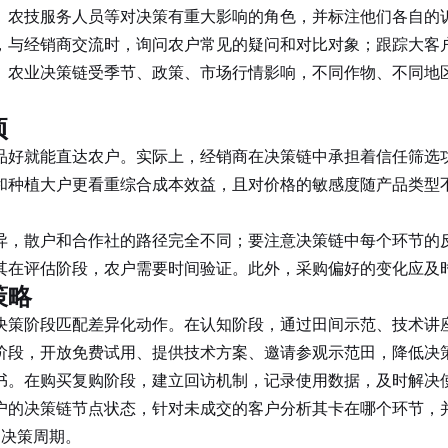
、农技服务人员等对决策有重大影响的角色，并标注他们各自的
，与经销商交流时，询问农户常见的疑问和对比对象；跟踪大客
农业决策链受季节、政策、市场行情影响，不同作物、不同地区
。
项
好就能直达农户。实际上，经销商在决策链中承担着信任筛选功
和种植大户更看重综合成本效益，且对价格的敏感度随产品类型
，散户和合作社的路径完全不同；要注意决策链中每个环节的反
其在评估阶段，农户需要时间验证。此外，采购偏好的变化应及
策略
决策阶段匹配差异化动作。在认知阶段，通过田间示范、技术讲
阶段，开放免费试用、提供技术方案、邀请参观示范田，降低决
书。在购买复购阶段，建立回访机制，记录使用数据，及时解决
的决策链节点状态，针对未成交的客户分析其卡在哪个环节，并
速决策周期。