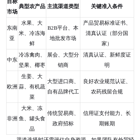
目标
典型农产品
主流渠道类型
关键准入条件
市场
水果、大
产品贸易标准证书、
东南
B2B平台、本
米、冷冻海
清真认证（部分国
亚
地批发市场
鲜
家）
冷冻禽肉、
展会、大型分
清真认证、新鲜度证
中东
坚果、椰枣
销商
明
生姜、大
大型进口商、
良好农业规范认证、
欧洲
蒜、有机蔬
自有品牌代工
农药残留合规
菜
大米、冻
传统贸易商、
信用证支付能力、长
非洲
鱼、罐头食
政府招标
期账期
品
渠道选择时还需评估自身资源。如果团队有外贸经