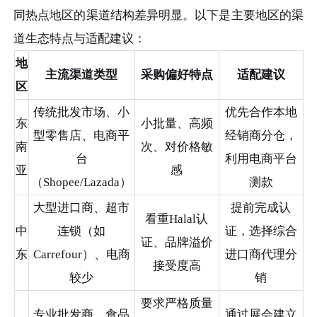
同热点地区的渠道结构差异明显。以下是主要地区的渠
道生态特点与适配建议：
地
主流渠道类型
采购偏好特点
适配建议
区
传统批发市场、小
优先合作本地
东
小批量、高频
型零售店、电商平
经销商分仓，
南
次、对价格敏
台
利用电商平台
亚
感
（Shopee/Lazada）
测款
大型进口商、超市
提前完成认
看重Halal认
中
连锁（如
证，选择综合
证、品牌溢价
东
Carrefour）、电商
进口商代理分
接受度高
较少
销
要求严格质量
专业批发商、食品
通过展会建立