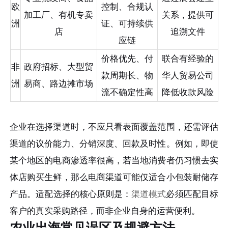
欧
控制、合规认
加工厂、有机专卖
关系，提供可
洲
证、可持续供
店
追溯文件
应链
价格优先、付
联合有经验的
非
政府招标、大型贸
款周期长、物
华人贸易公司
洲
易商、路边摊市场
流不确定性高
降低收款风险
企业在选择渠道时，不应只看表面覆盖范围，还需评估
渠道的议价能力、分销深度、回款及时性。例如，即使
某个地区的电商渗透率很高，若当地消费者仍习惯去实
体店购买生鲜，那么电商渠道可能仅适合小包装耐储存
产品。适配选择的核心原则是：
渠道模式
必须匹配目标
客户的真实采购路径，而非企业自身的运营便利。
农业出海常见误区及规避方法