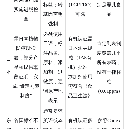
标签；转
（PGI/FDO）
别是婴儿食
实施进境检
基因声明
可选
品
查
强制
必须使用
需日本植物
有机认证需
日语，标
肯定列表制
防疫所检
日本农林规
注品名、
度覆盖几乎
验，部分产
格（JAS有
日
原料、添
所有农药，
品须提供熏
机）批准；
本
加剂、过
设有一律标
蒸证明；实
添加剂使用
敏原；强
准
施“肯定列表
需符合《食
调原产地
（0.01ppm）
制度”
品卫生法》
表示
通常要求
东
各国标准不
英语或本
有机认证多
参照Codex