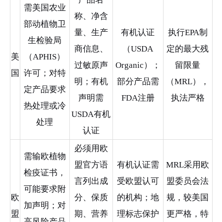
需美国农业
称、净含
部动植物卫
量、生产
有机认证
执行EPA制
生检验局
商信息、
（USDA
定的最大残
美
（APHIS）
过敏原声
Organic）；
留限量
国
许可；对特
明；有机
部分产品需
（MRL），
定产品要求
声明需
FDA注册
执法严格
热处理或冷
USDA有机
处理
认证
必须用欧
需输欧植物
盟官方语
有机认证需
MRL采用欧
检疫证书，
言列出成
受欧盟认可
盟委员会法
可能要求附
欧
分、保质
的机构；地
规，较美国
加声明；对
盟
期、营养
理标志保护
更严格，特
高风险产品