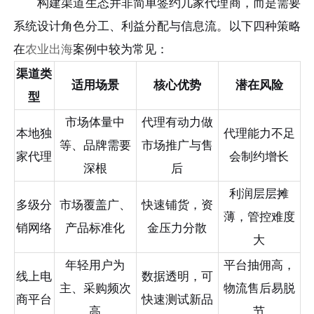
构建渠道生态并非简单签约几家代理商，而是需要
系统设计角色分工、利益分配与信息流。以下四种策略
在
农业出海
案例中较为常见：
渠道类
适用场景
核心优势
潜在风险
型
市场体量中
代理有动力做
本地独
代理能力不足
等、品牌需要
市场推广与售
家代理
会制约增长
深根
后
利润层层摊
多级分
市场覆盖广、
快速铺货，资
薄，管控难度
销网络
产品标准化
金压力分散
大
年轻用户为
平台抽佣高，
线上电
数据透明，可
主、采购频次
物流售后易脱
商平台
快速测试新品
高
节