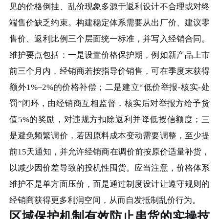
见的价格倒挂、乱价现象多源于返利设计不合理或对终
端售价缺乏约束。构建稳定体系需要从出厂价、建议零
售价、返利比例三个层面统一标准，并写入经销合同。
维护要点包括：一是设置价格保护期，例如新产品上市
前三个月内，经销商若按指导价销售，可在季度末获得
额外1%–2%的价格补偿；二是建立“低价举报-核实-处
罚”闭环，由经销商互相监督，核实后对举报方给予货
值5%的奖励，对违规方扣除返利并降低授信额度；三
是避免频繁调价，若因原料成本变动需要调整，至少提
前15天通知，并允许经销商在调价前按原价适量补货，
以减少因价差导致的投机性囤货。应当注意，价格体系
维护不是单方面压价，而是通过制度设计让遵守规则的
经销商获得更多利润空间，从而自发抵制乱价行为。
区域保护机制有效防止串货的实操技