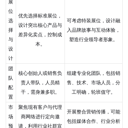
展
位
优先选择标准展位，
选
可考虑特装展位，设计融
设计突出核心产品与
择
入品牌故事与互动体验，
差异化卖点，控制成
与
塑造行业领导者形象。
本。
设
计
团
核心创始人或销售负
组建专业化团队，包括销
队
责人带队，人员精
售、技术、市场人员，分
配
干，需身兼多职。
工明确，轮班值守。
置
市
聚焦现有客户与代理
开展整合营销传播，可能
场
商网络进行定向邀
包括媒体合作、行业分析
预
请，利用行业社群宣