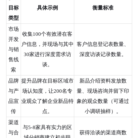
目标
具体示例
衡量标准
类型
市场
收集100个有效潜在客
开发
户信息，并现场与其中
客户信息登记表数量、
与销
30家进行深度需求访
深度访谈记录数量。
售线
谈。
索
品牌
提升品牌在目标区域市
新品介绍资料发放数
与产
场认知度，让200名专
量、现场咨询并留下印
品宣
业观众了解企业新品特
象的观众数量（可通过
传
点。
小调研抽样）。
渠道
与5-8家具有实力的区
与合
获得洽谈的渠道商数
域分销商建立初步联