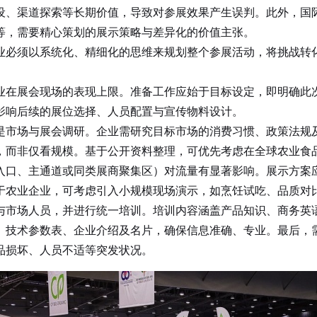
设、渠道探索等长期价值，导致对参展效果产生误判。此外，国
等，需要精心策划的展示策略与差异化的价值主张。
必须以系统化、精细化的思维来规划整个参展活动，将挑战转化
在展会现场的表现上限。准备工作应始于目标设定，即明确此次
影响后续的展位选择、人员配置与宣传物料设计。
是市场与展会调研。企业需研究目标市场的消费习惯、政策法规
，而非仅看规模。基于公开资料整理，可优先考虑在全球农业食
口、主通道或同类展商聚集区）对流量有显著影响。展示方案应
于农业企业，可考虑引入小规模现场演示，如烹饪试吃、品质对
市场人员，并进行统一培训。培训内容涵盖产品知识、商务英语
、技术参数表、企业介绍及名片，确保信息准确、专业。最后，
品损坏、人员不适等突发状况。