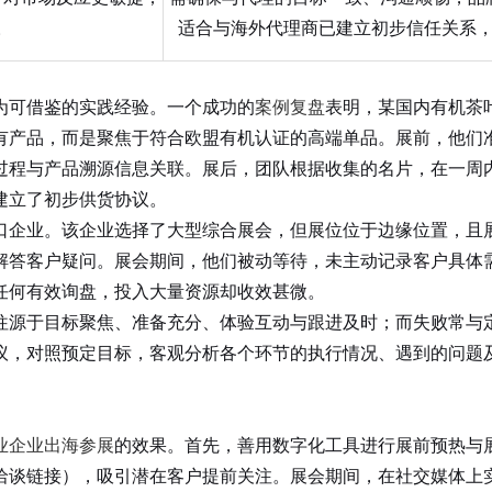
。
适合与海外代理商已建立初步信任关系
可借鉴的实践经验。一个成功的
案例复盘
表明，某国内有机茶
有产品，而是聚焦于符合欧盟有机认证的高端单品。展前，他们
过程与产品溯源信息关联。展后，团队根据收集的名片，在一周
建立了初步供货协议。
企业。该企业选择了大型综合展会，但展位位于边缘位置，且展
解答客户疑问。展会期间，他们被动等待，未主动记录客户具体
任何有效询盘，投入大量资源却收效甚微。
源于目标聚焦、准备充分、体验互动与跟进及时；而失败常与定
议，对照预定目标，客观分析各个环节的执行情况、遇到的问题
业企业出海参展
的效果。首先，善用数字化工具进行展前预热与
洽谈链接），吸引潜在客户提前关注。展会期间，在社交媒体上