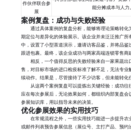
作伙伴联合参
能分摊成本与人力
展
案例复盘：成功与失败经验
通过具体案例的复盘分析，能够将理论策略转化为
期定位与差异化的体验展示。该企业并未泛泛推广所
中，设置了小型茶道演示，邀请访客品鉴，并将品鉴
跟进包裹。最终，该企业成功与两家高端连锁零售商
相反，一个值得反思的失败经验来自一家果蔬出口
售，对目标市场的进口检疫标准了解不足，无法专业
续动作。结果是，尽管接待了不少访客，但未能转化
从这两个案例复盘可以提炼出关键经验：成功往往
应在每次参展后，无论效果如何，都组织内部复盘会
参展知识库，用以指导未来的决策。
优化参展效果的实用技巧
在常规流程之外，一些实用技巧能进一步提升
农
或邮件列表预告参展信息（展位号、主打产品、预约