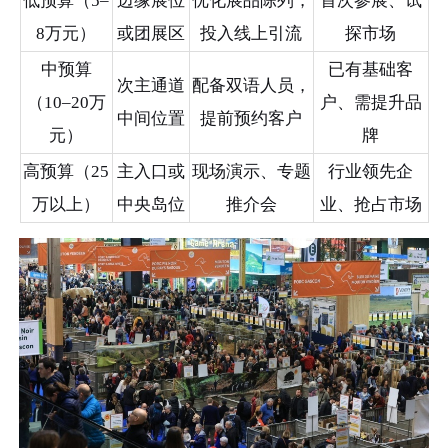
低预算（5–
边缘展位
优化展品陈列，
首次参展、试
8万元）
或团展区
投入线上引流
探市场
中预算
已有基础客
次主通道
配备双语人员，
（10–20万
户、需提升品
中间位置
提前预约客户
元）
牌
高预算（25
主入口或
现场演示、专题
行业领先企
万以上）
中央岛位
推介会
业、抢占市场