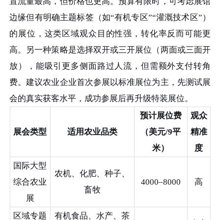
置流量最高，但价格也更高。预算有限时，可考虑展馆
边缘但有明确主题标签（如“有机专区”“灌溉技术区”）
的展位，这类区域观众目的性强，转化率反而可能更
高。另一种策略是选择双开或三开展位（两面或三面开
放），能吸引更多侧面路过人流，但需额外支付转角
费。建议农业企业首次参展以标准展位为主，先测试展
会的真实获客水平，成功参展后再升级特装展位。
预计展位费
观众
展会类型
适用农业品类
（美元/9平
精准
米）
度
国际大型
农机、化肥、种子、
综合农业
4000–8000
高
畜牧
展
区域专题
有机食品、水产、茶