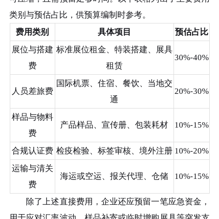
类别与预估占比，供预算编制时参考。
费用类别
具体项目
预估占比
展位与搭建
标准展位租金、特装搭建、展具
30%-40%
费
租赁
国际机票、住宿、餐饮、当地交
人员差旅费
20%-30%
通
样品与物料
产品样品、宣传册、包装耗材
10%-15%
费
合规认证费
检疫检验、标签审核、境外注册
10%-20%
运输与清关
海运或空运、报关代理、仓储
10%-15%
费
除了上述直接费用，企业还应预留一笔应急资金，
用于应对汇率波动、样品补寄或临时增购展具等突发支