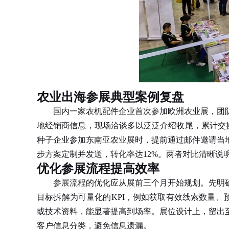
农业出海参展典型案例复盘
国内一家农机配件企业首次参加欧洲农业展，团队
地经销商信息，现场洽谈多以泛泛介绍收尾，累计交换
种子企业参加东南亚农业展时，提前通过邮件邀请当
步方案定制并发送，
转化率
达12%。两者对比清晰
优化参展流程提高效率
参展流程
的优化应从展前三个月开始规划。先明
目标拆解为可量化的KPI，例如获取有效线索数量、预
或技术资料，能显著提高到场率。展位设计上，留出
客户信息分类，避免信息遗漏。