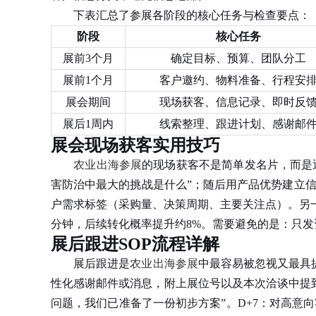
下表汇总了参展各阶段的核心任务与检查要点：
阶段
核心任务
展前3个月
确定目标、预算、团队分工
展前1个月
客户邀约、物料准备、行程安
展会期间
现场获客、信息记录、即时反
展后1周内
线索整理、跟进计划、感谢邮
展会现场获客实用技巧
农业出海参展
的现场获客不是简单发名片，而是
害防治中最大的挑战是什么”；随后用产品优势建立信
户需求标签（采购量、决策周期、主要关注点）。另
分钟，后续转化概率提升约8%。需要避免的是：只
展后跟进SOP流程详解
展后跟进是
农业出海参展
中最容易被忽视又最具提
性化感谢邮件或消息，附上展位号以及本次洽谈中提到
问题，我们已准备了一份初步方案”。D+7：对高意