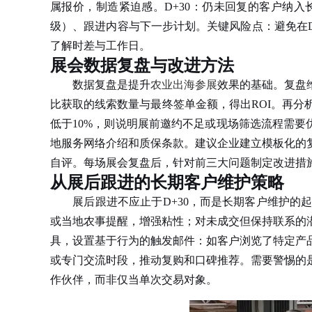
属报价，制造紧迫感。D+30：仍未回复的客户纳入
级）、跟进内容与下一步计划。关键风险点：避免在D
了解时差与工作日。
展会数据复盘与改进方法
数据复盘是提升
农业出海参展
效果的基础。复盘
比获取的线索数量与最终签单金额，得出ROI。再
低于10%，则说明展前邀约不足或现场筛选流程需要
地服务网络介绍和质保条款。建议企业建立模板化的
自评。每场展会复盘后，针对前三大问题制定改进措施
从展后跟进的长期客户维护策略
展后跟进不应止于D+30，而是长期客户维护的起
或当地农事提醒，增强粘性；对未成交但保持联系的
具，设置基于行为的触发邮件：如客户浏览了特定产
或专门交流时段，推动复购和口碑推荐。需要警惕的
作伙伴，而非仅当单次交易对象。