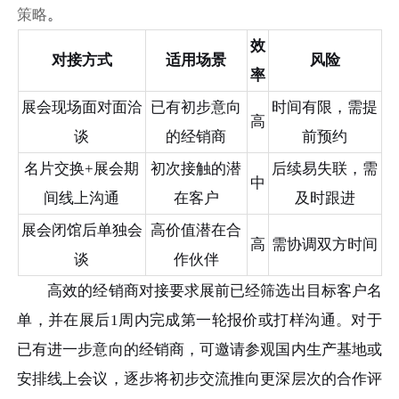
策略
。
效
对接方式
适用场景
风险
率
展会现场面对面洽
已有初步意向
时间有限，需提
高
谈
的经销商
前预约
名片交换+展会期
初次接触的潜
后续易失联，需
中
间线上沟通
在客户
及时跟进
展会闭馆后单独会
高价值潜在合
高
需协调双方时间
谈
作伙伴
高效的经销商对接要求展前已经筛选出目标客户名
单，并在展后1周内完成第一轮报价或打样沟通。对于
已有进一步意向的经销商，可邀请参观国内生产基地或
安排线上会议，逐步将初步交流推向更深层次的合作评