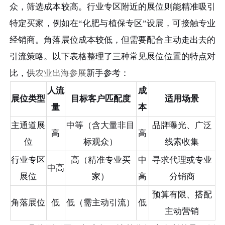
众，筛选成本较高。行业专区附近的展位则能精准吸引
特定买家，例如在“化肥与植保专区”设展，可接触专业
经销商。角落展位成本较低，但需要配合主动走出去的
引流策略。以下表格整理了三种常见展位位置的特点对
比，供
农业出海参展
新手参考：
人流
成
展位类型
目标客户匹配度
适用场景
量
本
主通道展
中等（含大量非目
品牌曝光、广泛
高
高
位
标观众）
线索收集
行业专区
高（精准专业买
中
寻求代理或专业
中高
展位
家）
高
分销商
预算有限、搭配
角落展位
低
低（需主动引流）
低
主动营销