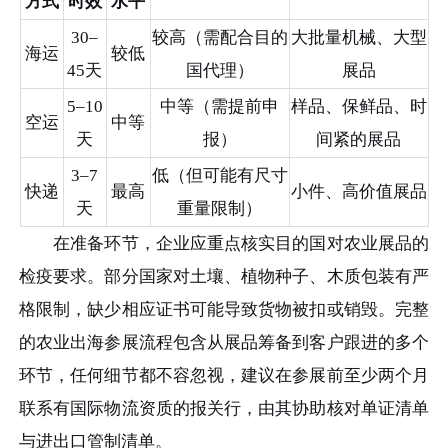
方式
时效
水平
30–
较高（需配合目的
大批量机械、大型
海运
较低
45天
国代理）
展品
5–10
中等（需提前申
样品、保鲜品、时
空运
中等
天
报）
间紧的展品
3–7
低（但可能有尺寸
快递
最高
小件、高价值展品
天
重量限制）
在准备环节，企业应重点核实目的国对农业展品的
检疫要求。部分国家对土壤、植物种子、木质包装有严
格限制，缺少相应证书可能导致货物被扣或销毁。完整
的农业出海参展流程包含从展品筹备到客户跟进的多个
环节，任何细节都不容忽视，建议在参展前至少两个月
联系有国际物流资质的报关行，由其协助核对单证清单
与进出口管制清单。