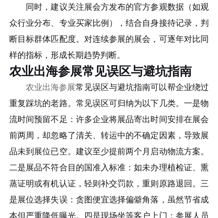
同时，建议关注展会方发布的官方参观数据（如观
众行业分布、专业买家比例），结合自身接待记录，判
断目标群体匹配度。对连续参展的展会，可逐年对比同
样的指标，形成长期趋势判断。
农业出海参展常见误区与避坑指南
农业出海参展
常见误区与避坑指南可以帮企业绕过
重复踩坑的老路。常见误区可归纳为以下几类。一是物
流时间预留不足：许多企业将展品寄出时间安排在展会
前两周，却忽略了清关、转运中的不确定因素，导致展
品未到展位已空。建议至少提前两个月启动物流方案。
二是展品不符合目的国准入标准：如未办理植检证、熏
蒸证明或有机认证，轻则补交罚款，重则原路退回。三
是展位选择失误：贪图便宜选择偏僻角落，虽然节省成
本但严重降低曝光。四是现场坐等客户上门：参展人员