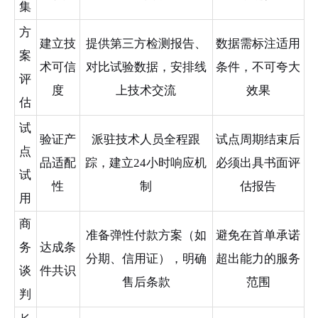
集
方
建立技
提供第三方检测报告、
数据需标注适用
案
术可信
对比试验数据，安排线
条件，不可夸大
评
度
上技术交流
效果
估
试
验证产
派驻技术人员全程跟
试点周期结束后
点
品适配
踪，建立24小时响应机
必须出具书面评
试
性
制
估报告
用
商
准备弹性付款方案（如
避免在首单承诺
务
达成条
分期、信用证），明确
超出能力的服务
谈
件共识
售后条款
范围
判