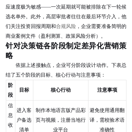
应速度极为敏感——一次延期就可能被排除在下一轮候
选名单外。此外，高层审批者往往在最后环节介入，他
们关注投资回报周期和
合规风险
，企业需要准备简明的
商业案例文件（盈利测算、政策风险分析）。
针对决策链各阶段制定差异化营销策
略
依据上述接触点，企业可分阶段设计动作。下表总
结了五个阶段的目标、核心行动与注意事项：
阶
目标
核心行动
注意事项
段
信
进入客
制作本地语言版产品彩
避免使用通用翻
息
户备选
页与视频，注册当地行
译，需校验术语
收
清单
业平台
准确性