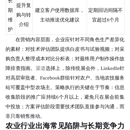
长
提升复
期
建立客户使用数据库，
定期回访间隔不
购与转
维
主动推送优化建议
宜超过6个月
介绍
护
在营销内容层面，企业应针对不同角色生产差异化
的素材：对技术评估团队提供白皮书与试验视频；对采
购负责人整理成本对比分析表；对最终用户制作操作故
障排查指南。
渠道
选择上，除传统展会外，LinkedIn针
对高层审批者、Facebook群组针对农户、当地农技服务
站可覆盖中型农场主。策略执行的关键在于节奏：信息
收集阶段的推广应持续6个月以上，避免只在展会前集
中投放；方案评估阶段需要技术团队直接参与沟通，而
非只靠销售推动。
农业行业出海常见陷阱与长期竞争力