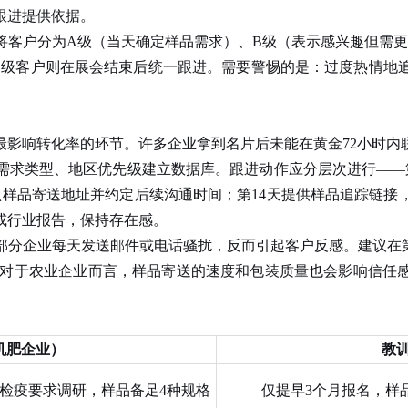
跟进提供依据。
户分为A级（当天确定样品需求）、B级（表示感兴趣但需更
C级客户则在展会结束后统一跟进。需要警惕的是：过度热情地
最影响转化率的环节。许多企业拿到名片后未能在黄金72小时内
需求类型、地区优先级建立数据库。跟进动作应分层次进行——
认样品寄送地址并约定后续沟通时间；第14天提供样品追踪链接
或行业报告，保持存在感。
企业每天发送邮件或电话骚扰，反而引起客户反感。建议在第
p）。对于农业企业而言，样品寄送的速度和包装质量也会影响信
机肥企业）
教
检疫要求调研，样品备足4种规格
仅提早3个月报名，样