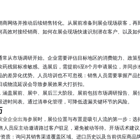
销商网络并推动后续销售转化。从展前准备到展会现场获客，再
何高效对接经销商、如何在展会现场快速识别潜在客户、以及如
通常从市场调研开始。企业需要评估目标地区的消费能力、政策
农药残留标准敏感。选展后，需提前6至8个月申请展位，并同步
品的差异化优势。人员培训也不可忽视：销售人员需要掌握产品
日或物流延误会导致参展效果大打折扣。
涵盖展前、展中、展后三大阶段。展前包括市场调研报告、展位
跟进时间表。通过清单化管理，可降低遗漏关键环节的风险。
巧
农业企业出海参展
时，展位位置与布置是吸引人流的第一步：选
售人员应主动邀请路过客户驻足，避免被动等待。开场话术建议
户资质：询问其销售渠道覆盖区域、进口历史以及当前供应商品