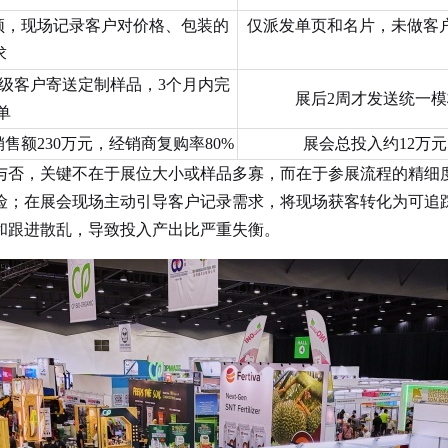
视频，现场记录客户对价格、包装的
仅派发单页和名片，未做客户
求
A级客户寄送定制样品，3个月内完
展后2周才发送统一模
单
售额230万元，经销商复购率80%
展会总投入约12万
与否，关键不在于展位大小或样品多寡，而在于参展流程的精细
险；在展会现场主动引导客户记录需求，将现场获客转化为可追
和跟进散乱，导致投入产出比严重失衡。