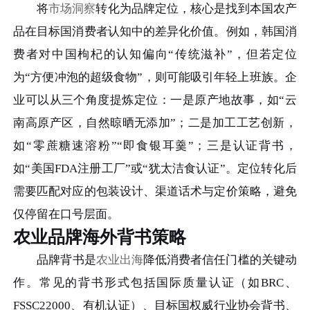
将
市场洞察
转化为品牌定位，核心是找到本国农产
品在目标国消费者认知中的差异化价值。例如，韩国消
费者对中国枸杞的认知偏向“传统滋补”，但若定位
为“方便冲泡的超级食物”，则可能吸引年轻上班族。企
业可以从三个角度提炼定位：一是原产地故事，如“云
南高原产区，自然晾晒无添加”；二是加工工艺创新，
如“零蔗糖速溶粉”“即食银耳羹”；三是认证背书，
如“美国FDA注册工厂”或“犹太洁食认证”。定位转化后
需要匹配对应的包装设计、渠道话术与定价策略，避免
仅停留在口号层面。
农业品牌海外背书策略
品牌背书是
农业出海
降低消费者信任门槛的关键动
作。常见的背书形式包括国际质量认证（如BRC、
FSSC22000、有机认证）、目标国权威行业协会背书、