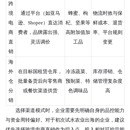
跨
境
通过平台（如亚马
蜂蜜、枸
物流时效与保
电
逊、Shopee）直达消
杞、坚果等
鲜成本、退货
商
费者，品牌露出强、
高附加值加
率、平台规则
直
灵活调价
工品
变更
销
海
外
在目标国租赁仓库，
冷冻蔬菜、
库存滞销、仓
仓
批量备货后向零售商
预制菜、特
储管理复杂度
分
或餐饮渠道供货
色调味品
高
销
选择渠道模式时，企业需要先明确自身的品控能力
与资金周转偏好。对于初次试水农业出海的企业，建议
优先选择跨境电商直销作为切入点，投入相对可控且能