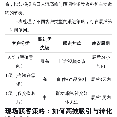
略，比如根据首日人流高峰时段调整派发资料和主动邀
约的节奏。
下表梳理了不同客户类型的跟进策略，可在展后第
一时间使用。
跟进优
客户分类
跟进方式
建议周期
先级
A类（明确意
展后24小
最高
电话/视频会议
向）
时内
B类（有潜在需
高
邮件+产品资料
展后3天内
求）
C类（仅交换名
群发邮件/社交媒
中
展后1周内
片）
体关注
现场获客策略：如何高效吸引与转化