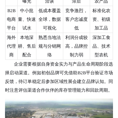
曝光
洽谈
滞后
农产品
B2B
中小批
低成本覆盖
竞争激烈，
标准化农
电商
量、快速
全球，数据
客户忠诚度
资、初级
平台
试水
可视化
低
加工品
海外
本地深
熟悉当地法
利润分成较
深加工食
代理
耕、售后
规与分销网
高，品牌控
品、技术
商
配合
络
制力弱
型农机
企业需要根据自身资金实力与产品生命周期阶段选
择启动渠道。例如初创品牌可先借助B2B平台验证市场
反馈，待订单稳定后参加区域性展会建立品牌认知。同
时注意评估渠道合作伙伴的库存管理能力和回款周期。