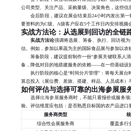
公司类型、关注产品、采购量级、决策角色，这些信
会后阶段，建议在展会结束后24小时内发出第一轮
要资料的为C级。A级客户应在5个工作日内安排视频
实战方法论：从选展到回访的全链
实战方法论
强调将选展、筹备、执行、回访视为
估。例如，参加以果蔬为主的国际食品展与参加以农
筹备阶段，建议提前制作一份“参展关键联系人清单
备，降低对目的地搭建服务的依赖——在一些基础设
执行阶段的核心是“时间分片管理”：将每天展台时
算总投入（展位费、差旅、搭建、样品、人员成本）
如何评估与选择可靠的出海参展服
选择
出海参展
服务商时，不能只看报价或服务项
验。评估维度应包括：是否熟悉目标国的农产品进口
服务商类型
核
综合性会展服务商
覆盖多行