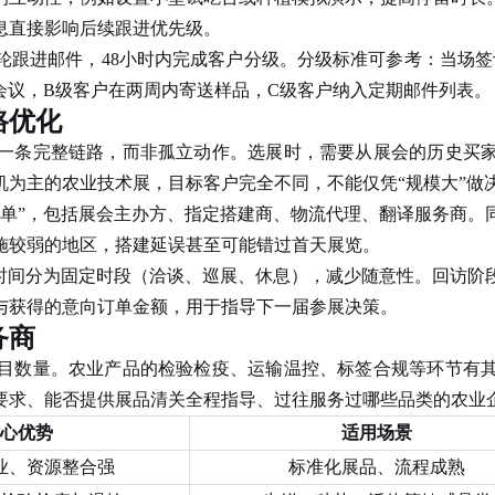
息直接影响后续跟进优先级。
跟进邮件，48小时内完成客户分级。分级标准可参考：当场签
会议，B级客户在两周内寄送样品，C级客户纳入定期邮件列表。
路优化
一条完整链路，而非孤立动作。选展时，需要从展会的历史买
机为主的农业技术展，目标客户完全不同，不能仅凭“规模大”做
”，包括展会主办方、指定搭建商、物流代理、翻译服务商。
施较弱的地区，搭建延误甚至可能错过首天展览。
间分为固定时段（洽谈、巡展、休息），减少随意性。回访阶段不
与获得的意向订单金额，用于指导下一届参展决策。
务商
目数量。农业产品的检验检疫、运输温控、标签合规等环节有
要求、能否提供展品清关全程指导、过往服务过哪些品类的农业
心优势
适用场景
业、资源整合强
标准化展品、流程成熟