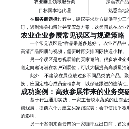
农业垂直领域服务商
深谙农产品
目标国本地代理
熟悉当地
在
服务商选择
过程中，建议要求对方提供至少三
订，遇到海关扣留时并无应急方案，这类问题在农业
农业企业参展常见误区与规避策略
一个常见误区是“样品带越多越好”。农业产品中，
高清产品图册与视频，需要时再安排国际快递小样。
另一个误区是忽视展前的买家邀约。很多农业企业
道
定向邀请潜在客户到展位，可以大幅提高高质量洽
此外，不建议在展位放过多不同品类的产品。聚焦
换，应固定核心成员全程参与，以保证跟进的连续性
成功案例：高效参展带来的业务突
基于行业通用实践，一家主营脱水蔬菜的山东企
旗舰展，提前六个月建立买家跟踪表；会中使用平板
的影响。
另一个案例来自云南的一家咖啡豆出口商，首次参加