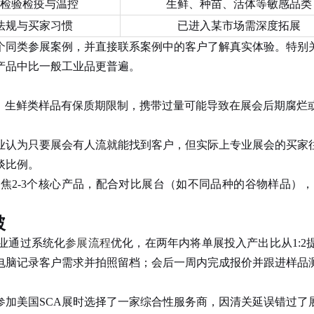
检验检疫与温控
生鲜、种苗、活体等敏感品类
法规与买家习惯
已进入某市场需深度拓展
个同类参展案例，并直接联系案例中的客户了解真实体验。特别
产品中比一般工业品更普遍。
生鲜类样品有保质期限制，携带过量可能导致在展会后期腐烂
认为只要展会有人流就能找到客户，但实际上专业展会的买家往
谈比例。
2-3个核心产品，配合对比展台（如不同品种的谷物样品），
。
破
业通过系统化
参展流程
优化，在两年内将单展投入产出比从1:2提
电脑记录客户需求并拍照留档；会后一周内完成报价并跟进样品
美国SCA展时选择了一家综合性服务商，因清关延误错过了