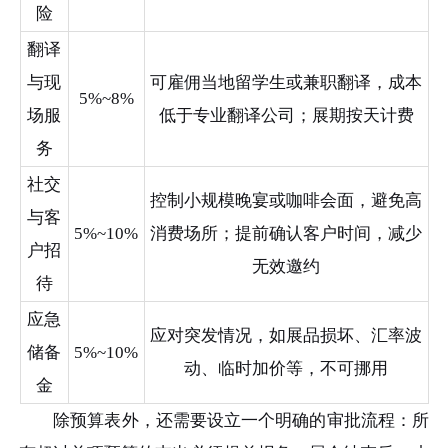
险
翻译
与现
可雇佣当地留学生或兼职翻译，成本
5%~8%
场服
低于专业翻译公司；展期按天计费
务
社交
控制小规模晚宴或咖啡会面，避免高
与客
5%~10%
消费场所；提前确认客户时间，减少
户招
无效邀约
待
应急
应对突发情况，如展品损坏、汇率波
储备
5%~10%
动、临时加价等，不可挪用
金
除预算表外，还需要设立一个明确的审批流程：所