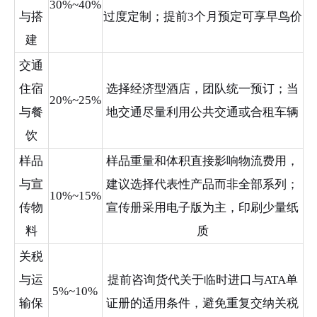
30%~40%
与搭
过度定制；提前3个月预定可享早鸟价
建
交通
住宿
选择经济型酒店，团队统一预订；当
20%~25%
与餐
地交通尽量利用公共交通或合租车辆
饮
样品
样品重量和体积直接影响物流费用，
与宣
建议选择代表性产品而非全部系列；
10%~15%
传物
宣传册采用电子版为主，印刷少量纸
料
质
关税
与运
提前咨询货代关于临时进口与ATA单
5%~10%
输保
证册的适用条件，避免重复交纳关税