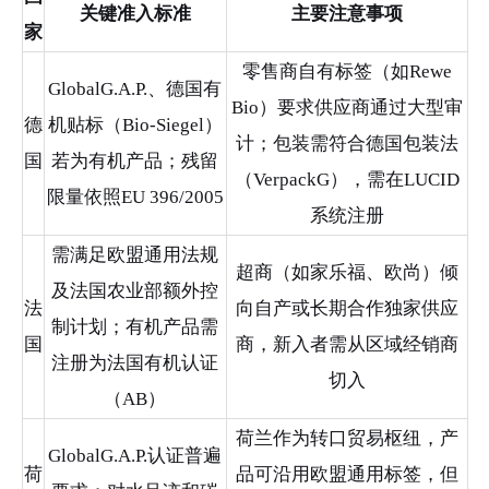
关键准入标准
主要注意事项
家
零售商自有标签（如Rewe
GlobalG.A.P.、德国有
Bio）要求供应商通过大型审
德
机贴标（Bio-Siegel）
计；包装需符合德国包装法
国
若为有机产品；残留
（VerpackG），需在LUCID
限量依照EU 396/2005
系统注册
需满足欧盟通用法规
超商（如家乐福、欧尚）倾
及法国农业部额外控
法
向自产或长期合作独家供应
制计划；有机产品需
国
商，新入者需从区域经销商
注册为法国有机认证
切入
（AB）
荷兰作为转口贸易枢纽，产
GlobalG.A.P.认证普遍
荷
品可沿用欧盟通用标签，但