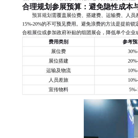
合理规划参展预算：避免隐性成本
预算规划
需覆盖展位费、搭建费、运输费、人员
15%-20%的不可预见费用。避免浪费的方法是提
合租展位或参加政府补贴的组团展会，降低单个企业
费用类别
参考预
展位费
30%
展位搭建
20%
运输及物流
10%
人员差旅
10%
宣传物料
5%-