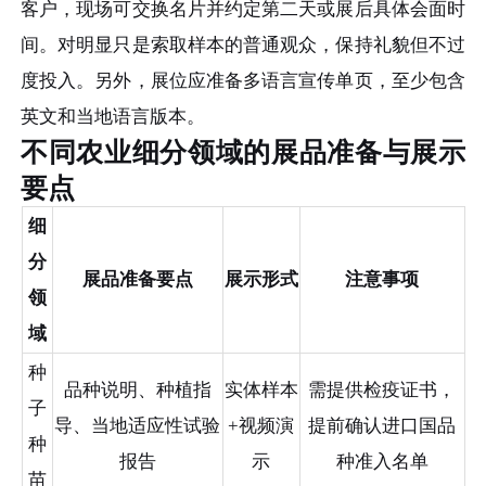
客户，现场可交换名片并约定第二天或展后具体会面时
间。对明显只是索取样本的普通观众，保持礼貌但不过
度投入。另外，展位应准备多语言宣传单页，至少包含
英文和当地语言版本。
不同农业细分领域的展品准备与展示
要点
细
分
展品准备要点
展示形式
注意事项
领
域
种
品种说明、种植指
实体样本
需提供检疫证书，
子
导、当地适应性试验
+视频演
提前确认进口国品
种
报告
示
种准入名单
苗