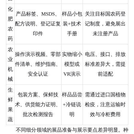
化
产品标签、MSDS、
样品小包
关注目标国农药登
肥
配方说明、登记证复
装+技术
记制度，避免展出
农
印件
手册
未注册产品
药
农
操作演示视频、零部
实物缩小
电压、接口、排放
业
件清单、维护指南、
模型或
标准差异大，需提
机
安全认证
VR演示
前适配
械
生
包装方案、保鲜技
样品品尝
需通过进口国植物
鲜
术、供货能力证明、
+冷链说
检疫，注意运输时
果
批次检测报告
明
效与冷柜费用
蔬
不同细分领域的展品准备与展示要点差异明显。种