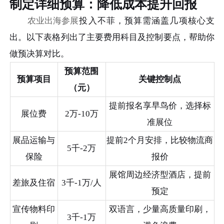
制定详细预算：降低成本提升回报
农业出海参展
投入不菲，预算需涵盖几项核心支
出。以下表格列出了主要费用科目及控制要点，帮助你
做预决算对比。
预算范围
预算项目
关键控制点
（元）
提前报名享早鸟价，选择标
展位费
2万-10万
准展位
展品运输与
提前2个月安排，比较物流商
5千-2万
保险
报价
展馆周边经济型酒店，提前
差旅及住宿
3千-1万/人
预定
宣传物料印
双语言，少量高质量印刷，
3千-1万