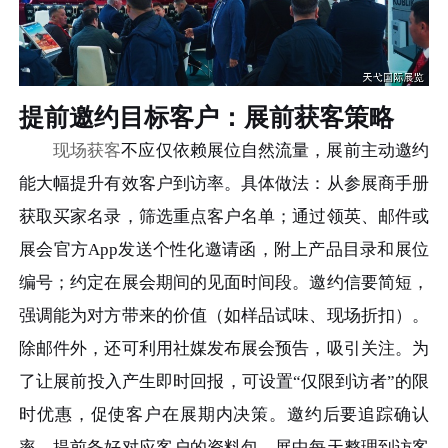
提前邀约目标客户：展前获客策略
现场获客
不应仅依赖展位自然流量，展前主动邀约
能大幅提升有效客户到访率。具体做法：从参展商手册
获取买家名录，筛选重点客户名单；通过领英、邮件或
展会官方App发送个性化邀请函，附上产品目录和展位
编号；约定在展会期间的见面时间段。邀约信要简短，
强调能为对方带来的价值（如样品试味、现场折扣）。
除邮件外，还可利用社媒发布展会预告，吸引关注。为
了让展前投入产生即时回报，可设置“仅限到访者”的限
时优惠，促使客户在展期内决策。邀约后要追踪确认
率，提前备好对应客户的资料包。展中每天整理到访客