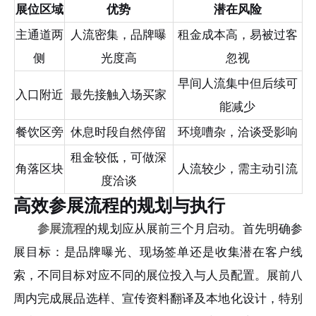
展位区域
优势
潜在风险
主通道两
人流密集，品牌曝
租金成本高，易被过客
侧
光度高
忽视
早间人流集中但后续可
入口附近
最先接触入场买家
能减少
餐饮区旁
休息时段自然停留
环境嘈杂，洽谈受影响
租金较低，可做深
角落区块
人流较少，需主动引流
度洽谈
高效参展流程的规划与执行
参展流程
的规划应从展前三个月启动。首先明确参
展目标：是品牌曝光、现场签单还是收集潜在客户线
索，不同目标对应不同的展位投入与人员配置。展前八
周内完成展品选样、宣传资料翻译及本地化设计，特别