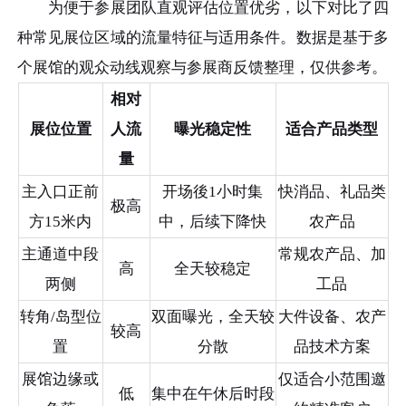
为便于参展团队直观评估位置优劣，以下对比了四
种常见展位区域的流量特征与适用条件。数据是基于多
个展馆的观众动线观察与参展商反馈整理，仅供参考。
相对
展位位置
人流
曝光稳定性
适合产品类型
量
主入口正前
开场後1小时集
快消品、礼品类
极高
方15米内
中，后续下降快
农产品
主通道中段
常规农产品、加
高
全天较稳定
两侧
工品
转角/岛型位
双面曝光，全天较
大件设备、农产
较高
置
分散
品技术方案
展馆边缘或
仅适合小范围邀
低
集中在午休后时段